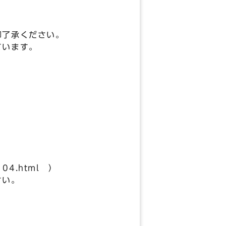
御了承ください。
ています。
104.html ）
ださい。