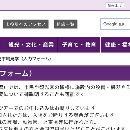
読み上げ
市役所へのアクセス
組織一覧
報
観光・文化・産業
子育て・教育
健康・福
肉市場見学（入力フォーム）
フォーム）
場）では、市民や観光客の皆様に施設内の設備・機器や
要について御説明することも可能です。
ツアーでのお申し込みはお断りしています。
国された方は、入場をお断りする場合がございます。
の農場、動物園、と畜場等に行かれた方。
プ又は個人の方と合同で見学いただくことがございます