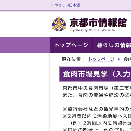
やさしい日本語
トップページ
暮らしの情
現在位置：
トップページ
食
食肉市場見学（入力
京都市中央食肉市場（第二市
また、食肉の流通や施設の概
※旅行会社などの観光目的の
※2週間以内に汚染地域へ入
（例）2週間以内に汚染地域
※日程の都合上、他のグルー