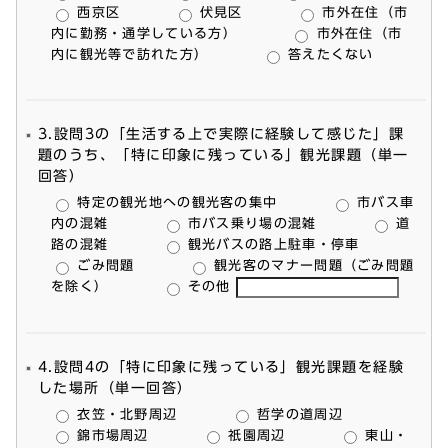
西京区
伏見区
市外在住（市
内に勤務・通学している方）
市外在住（市
内に観光等で訪れた方）
答えたくない
3.設問3の「生活する上で実際に経験して感じた」課
題のうち、「特に印象に残っている」観光課題（単一
回答）
特定の観光地への観光客の集中
市バス車
内の混雑
市バス乗り場の混雑
道
路の混雑
観光バスの路上駐車・停車
ごみ問題
観光客のマナー問題（ごみ問題
を除く）
その他
4.設問4の「特に印象に残っている」観光課題を経験
した場所（単一回答）
衣笠・北野周辺
哲学の道周辺
錦市場周辺
祇園周辺
東山・