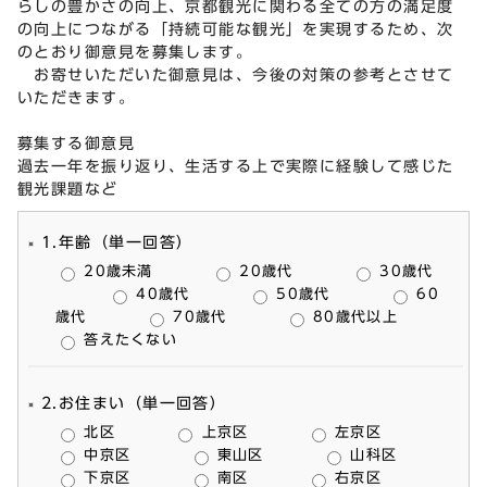
らしの豊かさの向上、京都観光に関わる全ての方の満足度
の向上につながる「持続可能な観光」を実現するため、次
のとおり御意見を募集します。
お寄せいただいた御意見は、今後の対策の参考とさせて
いただきます。
募集する御意見
過去一年を振り返り、生活する上で実際に経験して感じた
観光課題など
1.年齢（単一回答）
20歳未満
20歳代
30歳代
40歳代
50歳代
60
歳代
70歳代
80歳代以上
答えたくない
2.お住まい（単一回答）
北区
上京区
左京区
中京区
東山区
山科区
下京区
南区
右京区