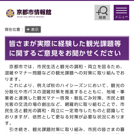
toggle
navigat
メニュー
現在位置：
表示
皆さまが実際に経験した観光課題等
に関するご意見をお聞かせください
京都市では、市民生活と観光の調和・両立を図るため、
混雑やマナー問題などの観光課題への対策に取り組んでお
ります。
これにより、例えば秋のハイシーズンにおいて、観光の
分散化や市バスの混雑対策を推進するとともに、地域・事
業者と連携した観光マナー啓発・散乱ごみ対策、市民と観
光客の交流の場の創出など、網羅的に取り組むことで、市
民生活と観光の調和・両立に一定寄与したものと認識して
おりますが、依然として更なる対策が必要な状況にありま
す。
引き続き、観光課題対策に取り組み、市民の皆さまの暮