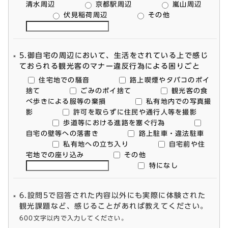
清水周辺
京都駅周辺
嵐山周辺
伏見稲荷周辺
その他
5.御自宅の周辺において、生活をされている上で感じ
ておられる観光客のマナー違反行為による困りごと
住宅地での騒音
路上喫煙やタバコのポイ
捨て
ごみのポイ捨て
観光客の食
べ歩きによる服等の棄損
私有地内での写真撮
影
許可を取らずに住民や通行人等を撮影
歩道等における進路を塞ぐ行為
自宅の壁等への落書き
路上駐車・違法駐車
私有地への立ち入り
自宅前や住
宅地での座り込み
その他
特になし
6.設問5で回答された内容以外にも実際に体験された
観光課題など、感じることがあれば教えてください。
600文字以内で入力してください。